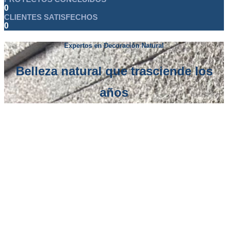
0
CLIENTES SATISFECHOS
0
Expertos en Decoración Natural
Belleza natural que trasciende los
años