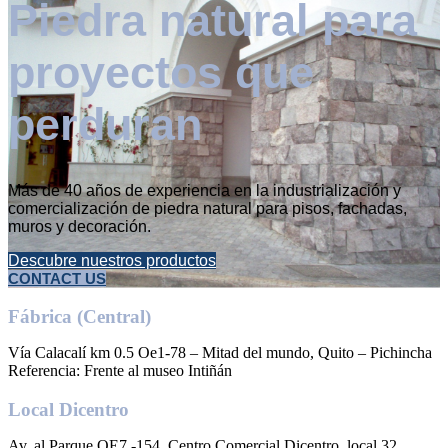
Piedra natural para
proyectos que
perduran
Más de 40 años de experiencia en la industrialización y
comercialización de piedra natural para pisos, fachadas,
muros y decoración.
Descubre nuestros productos
CONTACT US
Fábrica (Central)
Vía Calacalí km 0.5 Oe1-78 – Mitad del mundo, Quito – Pichincha
Referencia: Frente al museo Intiñán
Local Dicentro
Av. al Parque OE7 -154, Centro Comercial Dicentro, local 32