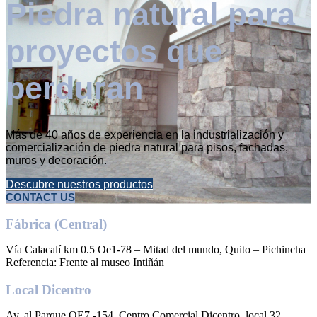
Piedra natural para
proyectos que
perduran
Más de 40 años de experiencia en la industrialización y
comercialización de piedra natural para pisos, fachadas,
muros y decoración.
Descubre nuestros productos
CONTACT US
Fábrica (Central)
Vía Calacalí km 0.5 Oe1-78 – Mitad del mundo, Quito – Pichincha
Referencia: Frente al museo Intiñán
Local Dicentro
Av. al Parque OE7 -154, Centro Comercial Dicentro, local 32