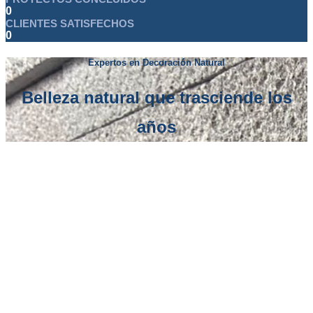
0
CLIENTES SATISFECHOS
0
Expertos en Decoración Natural
Belleza natural que trasciende los
años