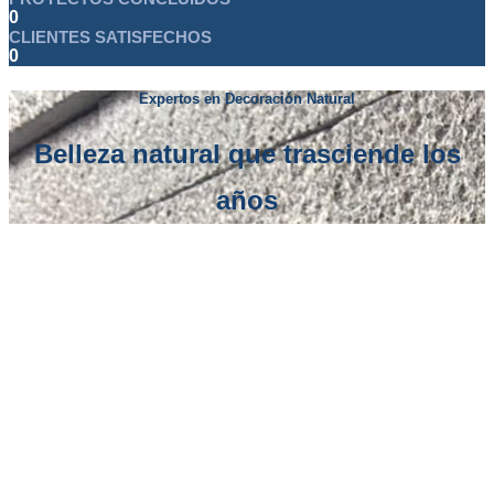
0
CLIENTES SATISFECHOS
0
Expertos en Decoración Natural
Belleza natural que trasciende los
años