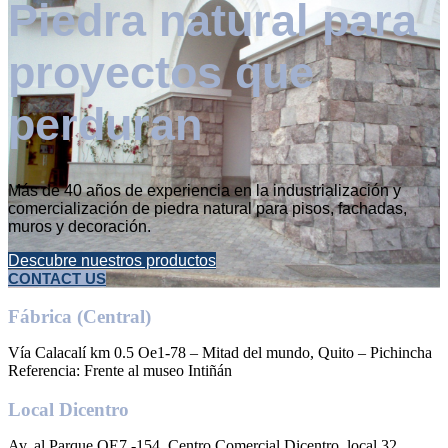
Piedra natural para
proyectos que
perduran
Más de 40 años de experiencia en la industrialización y
comercialización de piedra natural para pisos, fachadas,
muros y decoración.
Descubre nuestros productos
CONTACT US
Fábrica (Central)
Vía Calacalí km 0.5 Oe1-78 – Mitad del mundo, Quito – Pichincha
Referencia: Frente al museo Intiñán
Local Dicentro
Av. al Parque OE7 -154, Centro Comercial Dicentro, local 32