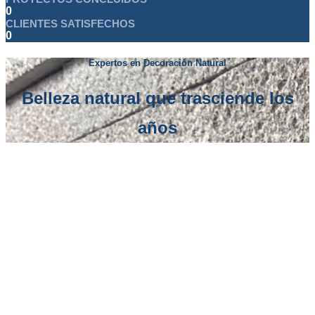
0
CLIENTES SATISFECHOS
0
Expertos en Decoración Natural
Belleza natural que trasciende los
años