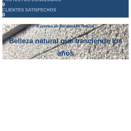
0
CLIENTES SATISFECHOS
0
Expertos en Decoración Natural
Belleza natural que trasciende los
años