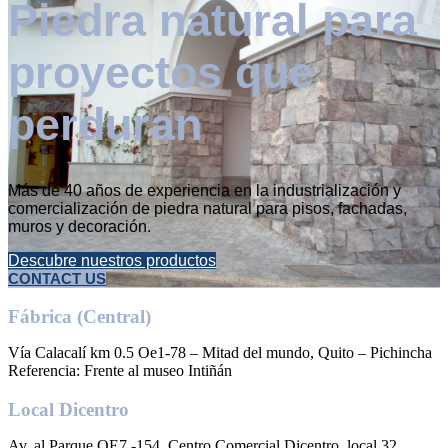
Piedra natural para
proyectos que
perduran
Más de 40 años de experiencia en la industrialización y
comercialización de piedra natural para pisos, fachadas,
muros y decoración.
Descubre nuestros productos
CONTACT US
Fábrica (Central)
Vía Calacalí km 0.5 Oe1-78 – Mitad del mundo, Quito – Pichincha
Referencia: Frente al museo Intiñán
Local Dicentro
Av. al Parque OE7 -154, Centro Comercial Dicentro, local 32